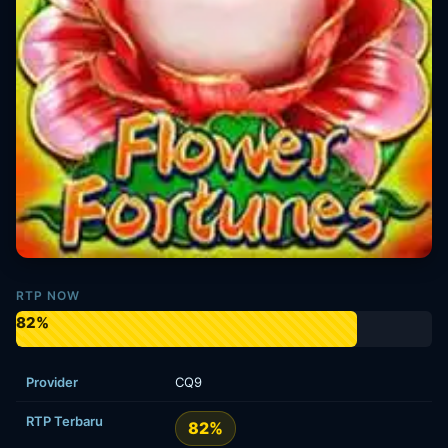
RTP NOW
82%
Provider
CQ9
RTP Terbaru
82%