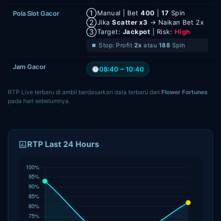
①
Manual | Bet
400
|
17
Spin
Pola Slot Gacor
②
Jika
Scatter x3
→ Naikan Bet 2x
③
Target:
Jackpot
| Risk:
High
⏹ Stop: Profit
2x
atau
188
Spin
Jam Gacor
08:40 ~ 10:40
RTP Live terbaru di ambil berdasarkan data terbaru dari
Flower Fortunes
pada hari sebelumnya.
RTP Last 24 Hours