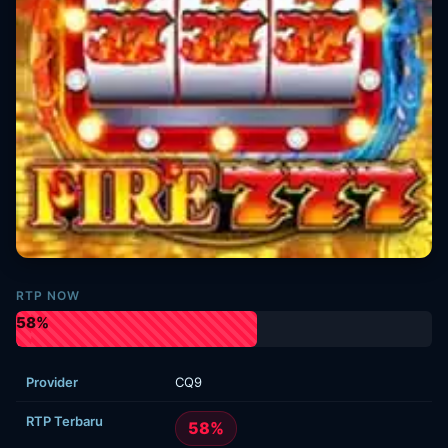
RTP NOW
58%
Provider
CQ9
RTP Terbaru
58%