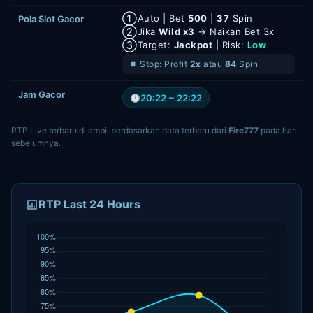
①
Auto | Bet
500
|
37
Spin
Pola Slot Gacor
②
Jika
Wild x3
→ Naikan Bet 3x
③
Target:
Jackpot
| Risk:
Low
⏹ Stop: Profit
2x
atau
84
Spin
Jam Gacor
20:22 ~ 22:22
RTP Live terbaru di ambil berdasarkan data terbaru dari
Fire777
pada hari
sebelumnya.
RTP Last 24 Hours