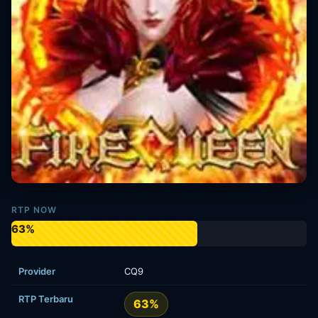
RTP NOW
63%
Provider
CQ9
RTP Terbaru
63%