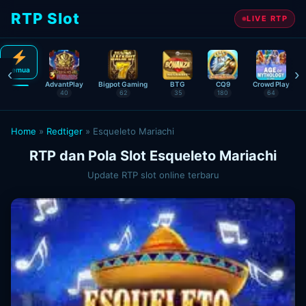
RTP Slot
LIVE RTP
‹
›
Semua
AdvantPlay
Bigpot Gaming
BTG
CQ9
Crowd Play
40
62
35
180
64
Home
»
Redtiger
»
Esqueleto Mariachi
RTP dan Pola Slot Esqueleto Mariachi
Update RTP slot online terbaru