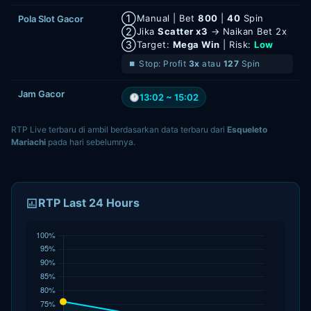
①
Manual | Bet
800
|
40
Spin
Pola Slot Gacor
②
Jika
Scatter x3
→ Naikan Bet 2x
③
Target:
Mega Win
| Risk:
Low
⏹ Stop: Profit
3x
atau
127
Spin
Jam Gacor
13:02 ~ 15:02
RTP Live terbaru di ambil berdasarkan data terbaru dari
Esqueleto
Mariachi
pada hari sebelumnya.
RTP Last 24 Hours