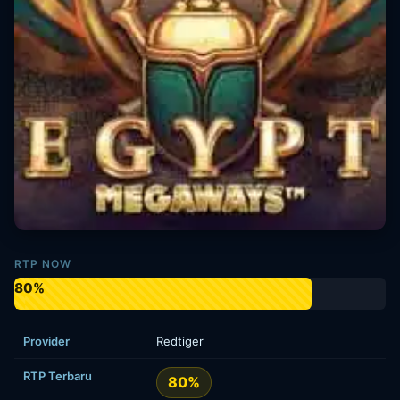
RTP NOW
80%
Provider
Redtiger
RTP Terbaru
80%