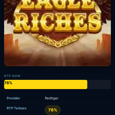
RTP NOW
78%
Provider
Redtiger
RTP Terbaru
78%