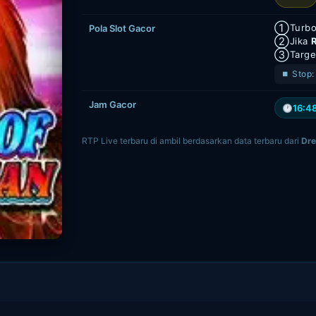
①
Turbo
Pola Slot Gacor
②
Jika
③
Targe
⏹ Stop:
Jam Gacor
16:48
RTP Live terbaru di ambil berdasarkan data terbaru dari
Dre