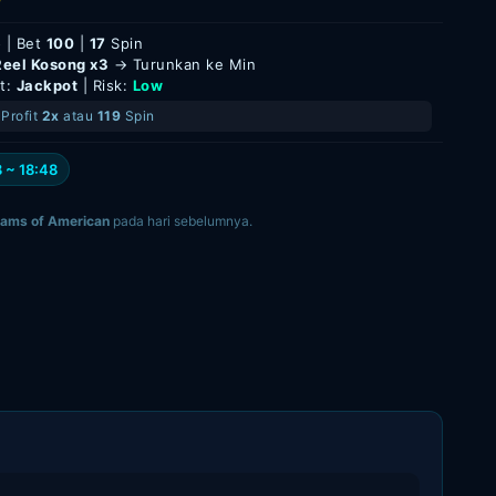
 | Bet
100
|
17
Spin
Reel Kosong x3
→ Turunkan ke Min
t:
Jackpot
| Risk:
Low
 Profit
2x
atau
119
Spin
 ~ 18:48
ams of American
pada hari sebelumnya.