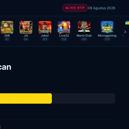
LIVE RTP
08 Agustus 2026
›
JDB
Jili
Joker
Live22
Mario Club
Microgaming
Nag
87
66
193
136
106
370
can