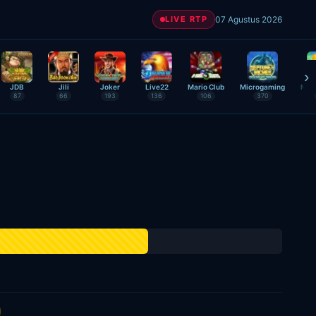
LIVE RTP
07 Agustus 2026
›
JDB
Jili
Joker
Live22
Mario Club
Microgaming
Nag
87
66
193
136
106
370