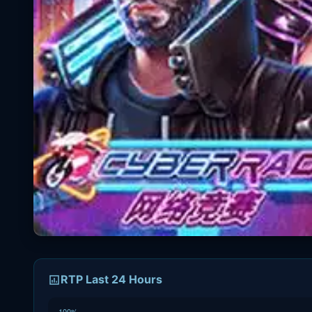
RTP Last 24 Hours