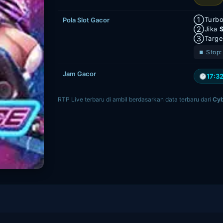
①
Turbo
Pola Slot Gacor
②
Jika
③
Targe
⏹ Stop:
Jam Gacor
17:32
RTP Live terbaru di ambil berdasarkan data terbaru dari
Cyb