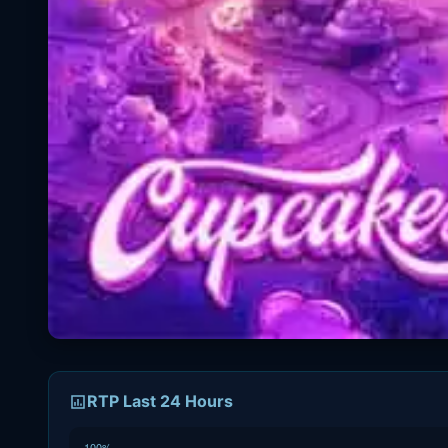
RTP Last 24 Hours