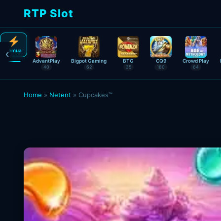
RTP Slot
‹
Semua
AdvantPlay
Bigpot Gaming
BTG
CQ9
Crowd Play
40
62
35
180
64
Home
»
Netent
»
Cupcakes™