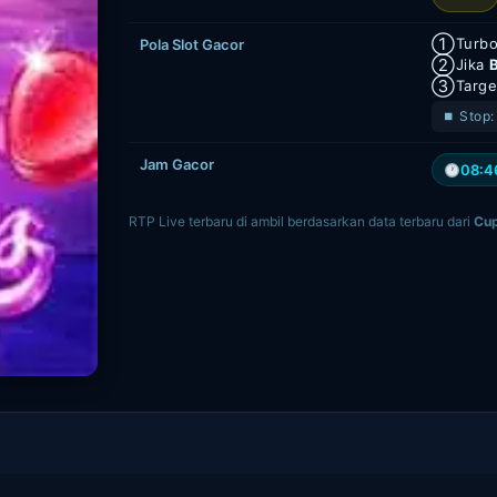
①
Turbo
Pola Slot Gacor
②
Jika
③
Targe
⏹ Stop:
Jam Gacor
08:4
RTP Live terbaru di ambil berdasarkan data terbaru dari
Cu