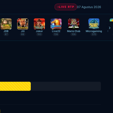
LIVE RTP
07 Agustus 2026
›
JDB
Jili
Joker
Live22
Mario Club
Microgaming
Nag
87
66
193
136
106
370