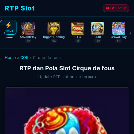
RTP Slot
LIVE RTP
‹
›
Semua
AdvantPlay
Bigpot Gaming
BTG
CQ9
Crowd Play
40
62
35
180
64
Home
»
CQ9
»
Cirque de fous
RTP dan Pola Slot Cirque de fous
Update RTP slot online terbaru