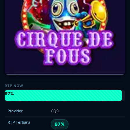
RTP NOW
97%
Provider
CQ9
RTP Terbaru
97%