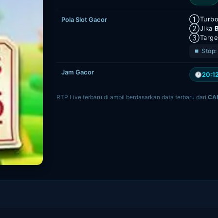
①
Turbo
Pola Slot Gacor
②
Jika
③
Targe
⏹ Stop:
Jam Gacor
20:12
RTP Live terbaru di ambil berdasarkan data terbaru dari
CA