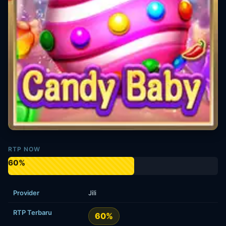
RTP NOW
60%
Provider
Jili
RTP Terbaru
60%