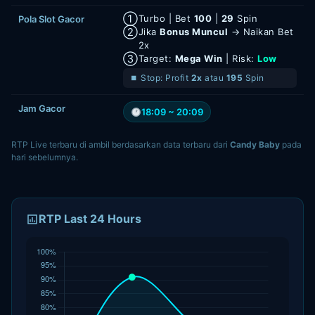
①
Turbo | Bet
100
|
29
Spin
Pola Slot Gacor
②
Jika
Bonus Muncul
→ Naikan Bet
2x
③
Target:
Mega Win
| Risk:
Low
⏹ Stop: Profit
2x
atau
195
Spin
Jam Gacor
18:09 ~ 20:09
RTP Live terbaru di ambil berdasarkan data terbaru dari
Candy Baby
pada
hari sebelumnya.
RTP Last 24 Hours