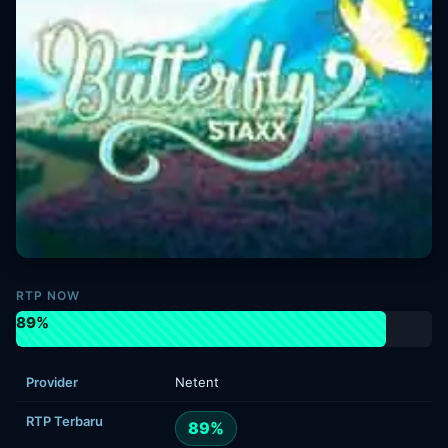
RTP NOW
89%
Provider
Netent
RTP Terbaru
89%