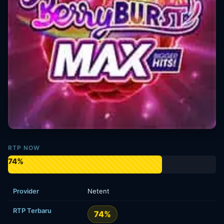
RTP NOW
74%
Provider
Netent
RTP Terbaru
74%