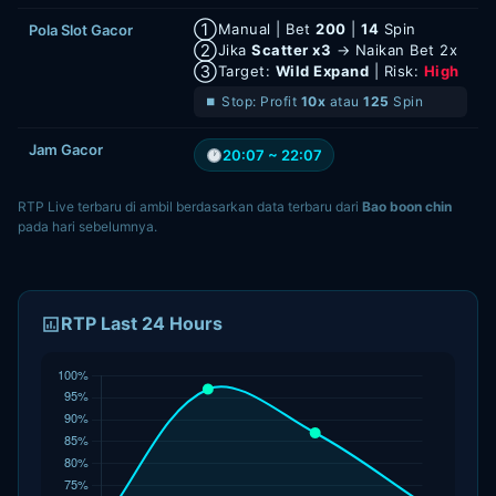
①
Manual | Bet
200
|
14
Spin
Pola Slot Gacor
②
Jika
Scatter x3
→ Naikan Bet 2x
③
Target:
Wild Expand
| Risk:
High
⏹ Stop: Profit
10x
atau
125
Spin
Jam Gacor
20:07 ~ 22:07
RTP Live terbaru di ambil berdasarkan data terbaru dari
Bao boon chin
pada hari sebelumnya.
RTP Last 24 Hours