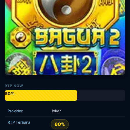
RTP NOW
60%
Provider
Joker
RTP Terbaru
60%