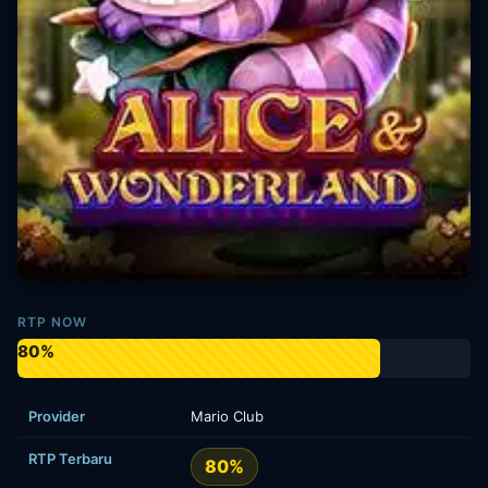
RTP NOW
80%
Provider
Mario Club
RTP Terbaru
80%