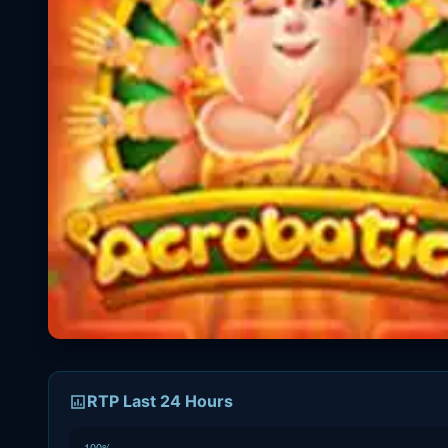
RTP Last 24 Hours