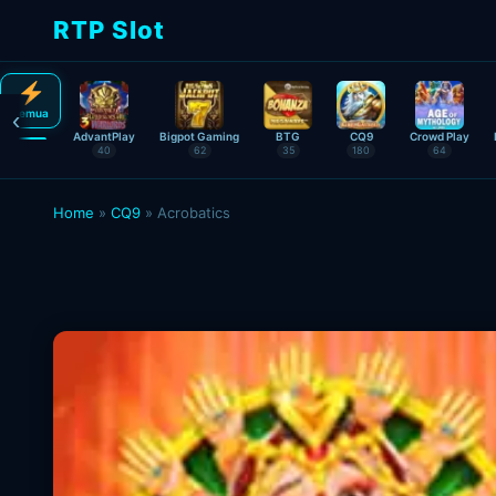
RTP Slot
‹
Semua
AdvantPlay
Bigpot Gaming
BTG
CQ9
Crowd Play
40
62
35
180
64
Home
»
CQ9
»
Acrobatics