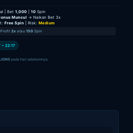
l | Bet
1,000
|
10
Spin
Bonus Muncul
→ Naikan Bet 3x
t:
Free Spin
| Risk:
Medium
 Profit
2x
atau
150
Spin
 ~ 22:17
LIONS
pada hari sebelumnya.