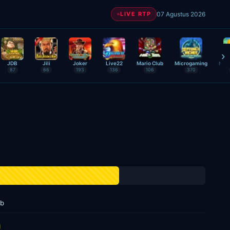
LIVE RTP
07 Agustus 2026
›
JDB
Jili
Joker
Live22
Mario Club
Microgaming
Nag
87
66
193
136
106
370
ub