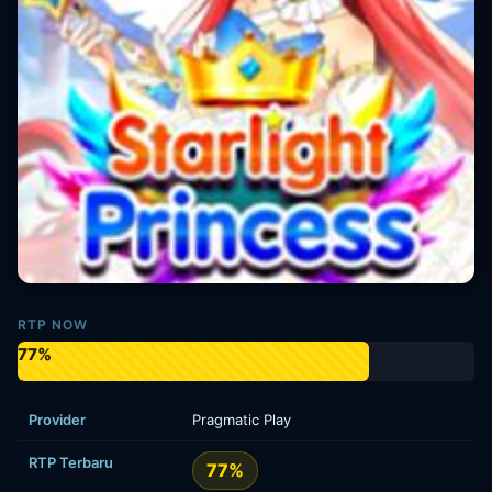
RTP NOW
77%
Provider
Pragmatic Play
RTP Terbaru
77%