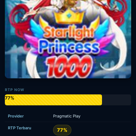
RTP NOW
77%
Provider
Pragmatic Play
RTP Terbaru
77%