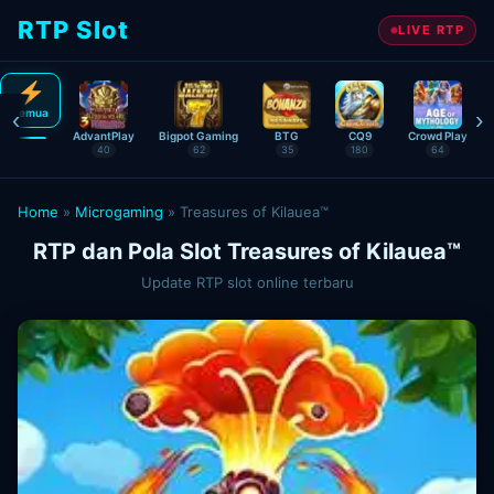
RTP Slot
LIVE RTP
‹
›
Semua
AdvantPlay
Bigpot Gaming
BTG
CQ9
Crowd Play
40
62
35
180
64
Home
»
Microgaming
»
Treasures of Kilauea™
RTP dan Pola Slot Treasures of Kilauea™
Update RTP slot online terbaru