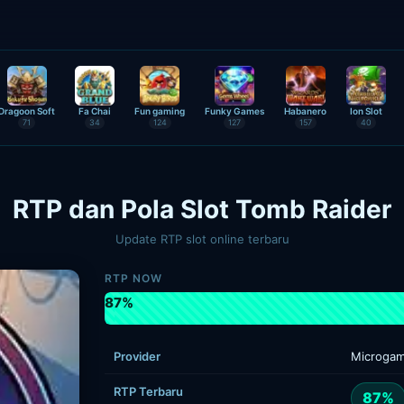
Dragoon Soft
Fa Chai
Fun gaming
Funky Games
Habanero
Ion Slot
71
34
124
127
157
40
RTP dan Pola Slot Tomb Raider
Update RTP slot online terbaru
RTP NOW
87%
Provider
Microgam
RTP Terbaru
87%