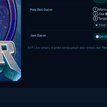
①
Manua
Pola Slot Gacor
②
Jika
③
Targe
⏹ Stop:
Jam Gacor
06:1
RTP Live terbaru di ambil berdasarkan data terbaru dari
Tom