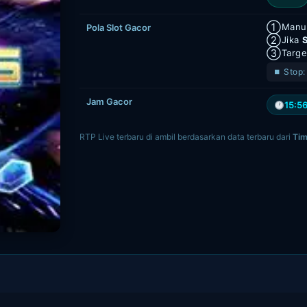
①
Manua
Pola Slot Gacor
②
Jika
③
Targe
⏹ Stop:
Jam Gacor
15:56
RTP Live terbaru di ambil berdasarkan data terbaru dari
Tim