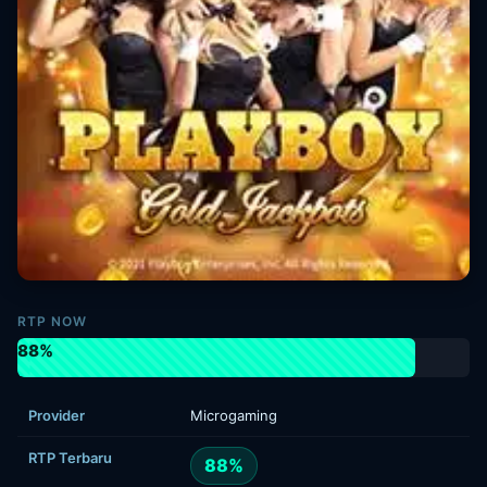
RTP NOW
88%
Provider
Microgaming
RTP Terbaru
88%