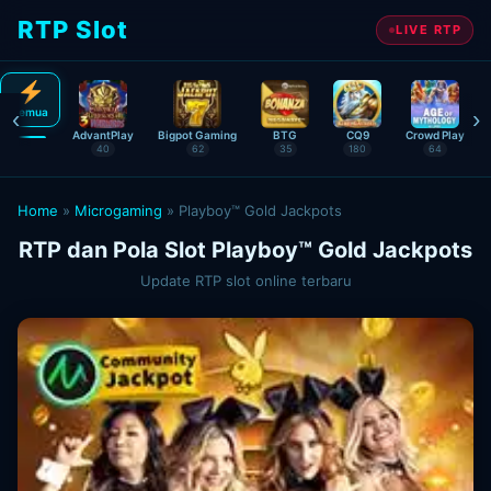
RTP Slot
LIVE RTP
‹
›
Semua
AdvantPlay
Bigpot Gaming
BTG
CQ9
Crowd Play
40
62
35
180
64
Home
»
Microgaming
»
Playboy™ Gold Jackpots
RTP dan Pola Slot Playboy™ Gold Jackpots
Update RTP slot online terbaru