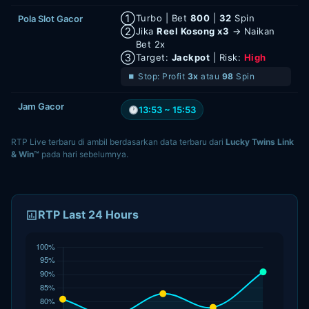
①
Turbo | Bet
800
|
32
Spin
Pola Slot Gacor
②
Jika
Reel Kosong x3
→ Naikan
Bet 2x
③
Target:
Jackpot
| Risk:
High
⏹ Stop: Profit
3x
atau
98
Spin
Jam Gacor
13:53 ~ 15:53
RTP Live terbaru di ambil berdasarkan data terbaru dari
Lucky Twins Link
& Win™
pada hari sebelumnya.
RTP Last 24 Hours