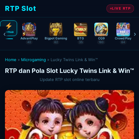
RTP Slot
LIVE RTP
‹
›
Semua
AdvantPlay
Bigpot Gaming
BTG
CQ9
Crowd Play
40
62
35
180
64
Home
»
Microgaming
»
Lucky Twins Link & Win™
RTP dan Pola Slot Lucky Twins Link & Win™
Update RTP slot online terbaru