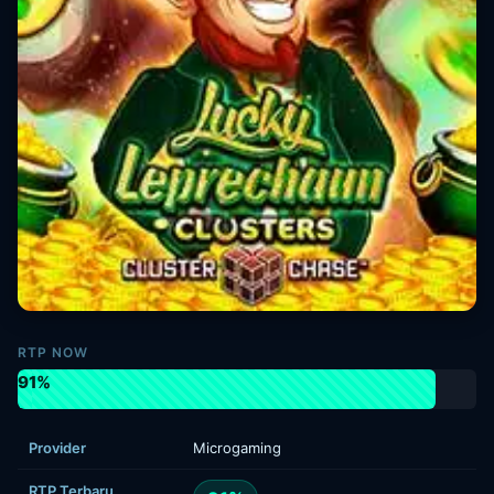
RTP NOW
91%
Provider
Microgaming
RTP Terbaru