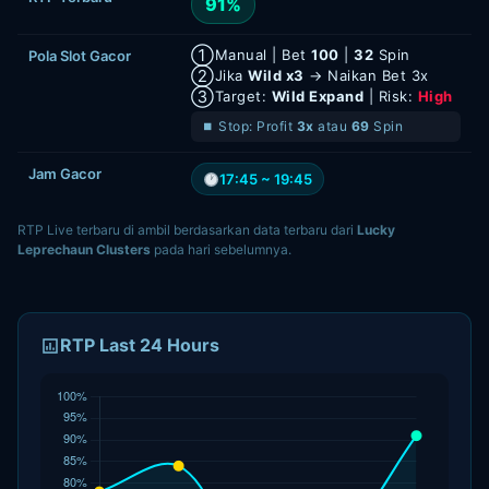
91%
①
Manual | Bet
100
|
32
Spin
Pola Slot Gacor
②
Jika
Wild x3
→ Naikan Bet 3x
③
Target:
Wild Expand
| Risk:
High
⏹ Stop: Profit
3x
atau
69
Spin
Jam Gacor
17:45 ~ 19:45
RTP Live terbaru di ambil berdasarkan data terbaru dari
Lucky
Leprechaun Clusters
pada hari sebelumnya.
RTP Last 24 Hours