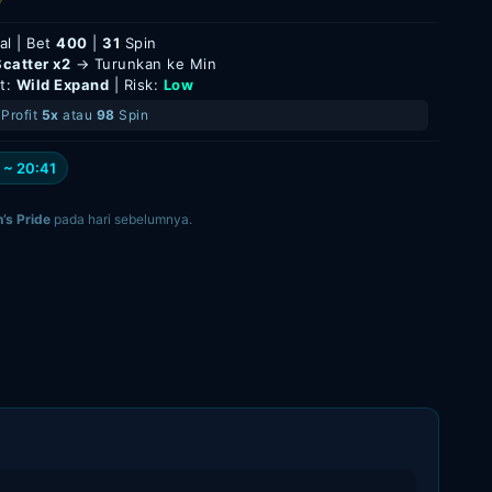
l | Bet
400
|
31
Spin
Scatter x2
→ Turunkan ke Min
t:
Wild Expand
| Risk:
Low
 Profit
5x
atau
98
Spin
 ~ 20:41
n’s Pride
pada hari sebelumnya.