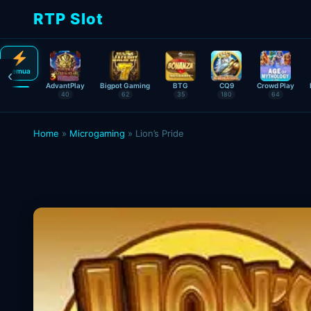
RTP Slot
‹
Semua
AdvantPlay
Bigpot Gaming
BTG
CQ9
Crowd Play
40
62
35
180
64
Home
»
Microgaming
»
Lion’s Pride