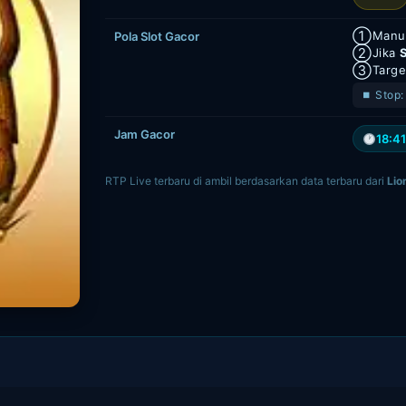
①
Manua
Pola Slot Gacor
②
Jika
③
Targe
⏹ Stop:
Jam Gacor
18:41
RTP Live terbaru di ambil berdasarkan data terbaru dari
Lio