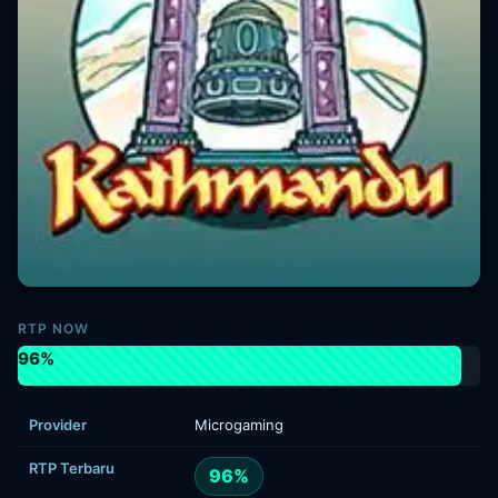
RTP NOW
96%
Provider
Microgaming
RTP Terbaru
96%