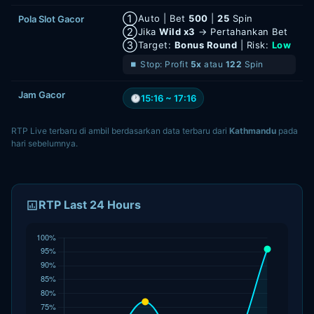
①
Auto | Bet
500
|
25
Spin
Pola Slot Gacor
②
Jika
Wild x3
→ Pertahankan Bet
③
Target:
Bonus Round
| Risk:
Low
⏹ Stop: Profit
5x
atau
122
Spin
Jam Gacor
15:16 ~ 17:16
RTP Live terbaru di ambil berdasarkan data terbaru dari
Kathmandu
pada
hari sebelumnya.
RTP Last 24 Hours