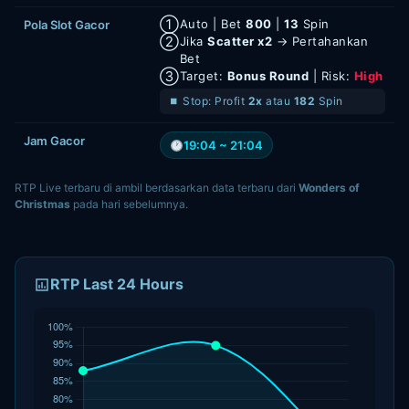
①
Auto | Bet
800
|
13
Spin
Pola Slot Gacor
②
Jika
Scatter x2
→ Pertahankan
Bet
③
Target:
Bonus Round
| Risk:
High
⏹ Stop: Profit
2x
atau
182
Spin
Jam Gacor
19:04 ~ 21:04
RTP Live terbaru di ambil berdasarkan data terbaru dari
Wonders of
Christmas
pada hari sebelumnya.
RTP Last 24 Hours