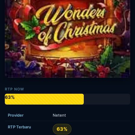
RTP NOW
63%
Provider
Netent
RTP Terbaru
63%