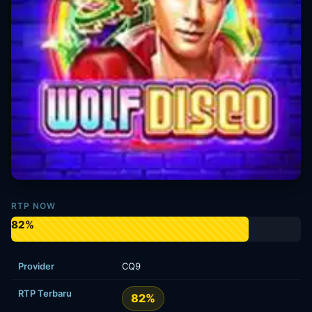
RTP NOW
82%
Provider
CQ9
RTP Terbaru
82%