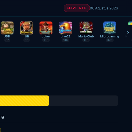
LIVE RTP
06 Agustus 2026
›
JDB
Jili
Joker
Live22
Mario Club
Microgaming
Nag
87
66
193
136
106
370
2
ng