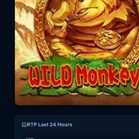
RTP Last 24 Hours