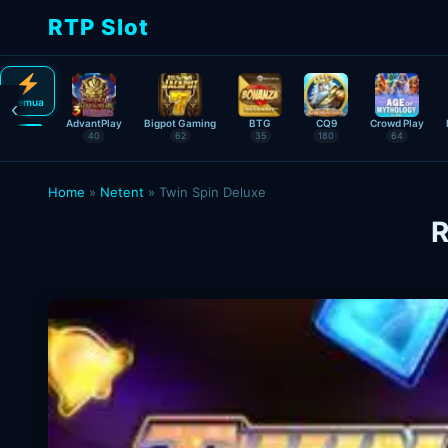
RTP Slot
‹
Semua
AdvantPlay
Bigpot Gaming
BTG
CQ9
Crowd Play
40
62
35
180
64
Home
»
Netent
»
Twin Spin Deluxe
R