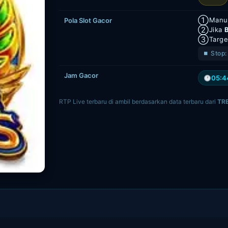
①
Manua
Pola Slot Gacor
②
Jika
③
Targe
⏹ Stop:
Jam Gacor
05:4
RTP Live terbaru di ambil berdasarkan data terbaru dari
TR