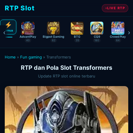
RTP Slot
LIVE RTP
‹
›
Semua
AdvantPlay
Bigpot Gaming
BTG
CQ9
Crowd Play
40
62
35
180
64
Home
»
Fun gaming
»
Transformers
RTP dan Pola Slot Transformers
Update RTP slot online terbaru