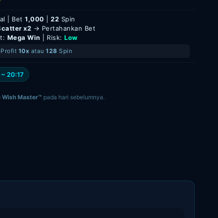
l | Bet
1,000
|
22
Spin
Scatter x2
→ Pertahankan Bet
t:
Mega Win
| Risk:
Low
 Profit
10x
atau
128
Spin
 ~ 20:17
 Wish Master™
pada hari sebelumnya.