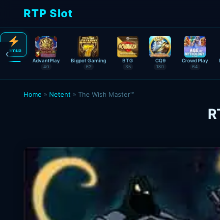
RTP Slot
‹
Semua
AdvantPlay
Bigpot Gaming
BTG
CQ9
Crowd Play
40
62
35
180
64
Home
»
Netent
»
The Wish Master™
R