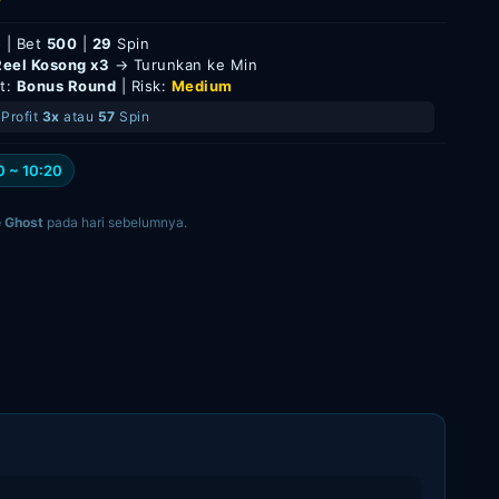
 | Bet
500
|
29
Spin
Reel Kosong x3
→ Turunkan ke Min
t:
Bonus Round
| Risk:
Medium
 Profit
3x
atau
57
Spin
0 ~ 10:20
 Ghost
pada hari sebelumnya.