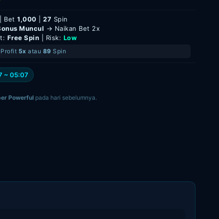
| Bet
1,000
|
27
Spin
Bonus Muncul
→ Naikan Bet 2x
t:
Free Spin
| Risk:
Low
 Profit
5x
atau
89
Spin
7 ~ 05:07
er Powerful
pada hari sebelumnya.