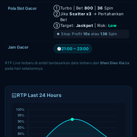
①
Turbo | Bet
800
|
36
Spin
Pola Slot Gacor
②
Jika
Scatter x3
→ Pertahankan
Bet
③
Target:
Jackpot
| Risk:
Low
⏹ Stop: Profit
10x
atau
136
Spin
Jam Gacor
21:00 ~ 23:00
RTP Live terbaru di ambil berdasarkan data terbaru dari
Shen Diao Xia Lv
pada hari sebelumnya.
RTP Last 24 Hours