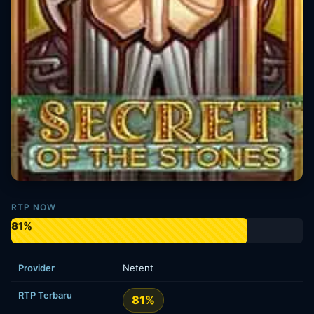
RTP NOW
81%
Provider
Netent
RTP Terbaru
81%