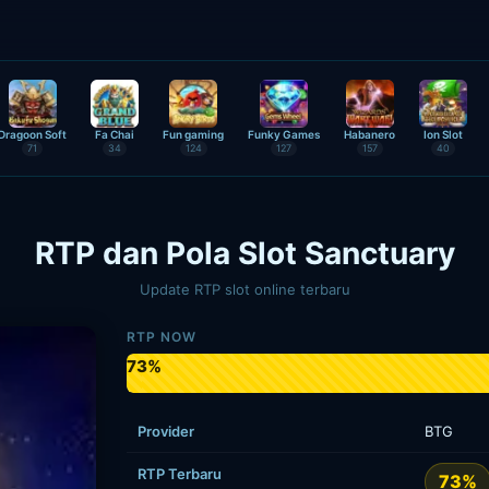
Dragoon Soft
Fa Chai
Fun gaming
Funky Games
Habanero
Ion Slot
71
34
124
127
157
40
RTP dan Pola Slot Sanctuary
Update RTP slot online terbaru
RTP NOW
73%
Provider
BTG
RTP Terbaru
73%