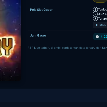
①
Turbo
Pola Slot Gacor
②
Jika
③
Targe
⏹ Stop:
Jam Gacor
14:29
RTP Live terbaru di ambil berdasarkan data terbaru dari
San