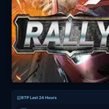
RTP Last 24 Hours