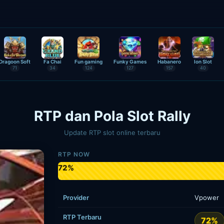
Dragoon Soft
Fa Chai
Fun gaming
Funky Games
Habanero
Ion Slot
71
34
124
127
157
40
RTP dan Pola Slot Rally
Update RTP slot online terbaru
RTP NOW
72%
Provider
Vpower
RTP Terbaru
72%