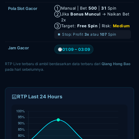
①
Manual | Bet
500
|
31
Spin
Pola Slot Gacor
②
Jika
Bonus Muncul
→ Naikan Bet
2x
③
Target:
Free Spin
| Risk:
Medium
⏹ Stop: Profit
3x
atau
107
Spin
Jam Gacor
01:09 ~ 03:09
RTP Live terbaru di ambil berdasarkan data terbaru dari
Qiang Hong Bao
pada hari sebelumnya.
RTP Last 24 Hours