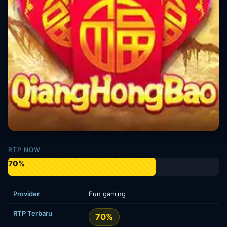
RTP NOW
70%
Provider
Fun gaming
RTP Terbaru
70%