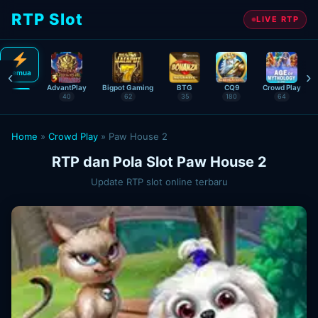
RTP Slot
LIVE RTP
‹
›
Semua
AdvantPlay
Bigpot Gaming
BTG
CQ9
Crowd Play
40
62
35
180
64
Home
»
Crowd Play
»
Paw House 2
RTP dan Pola Slot Paw House 2
Update RTP slot online terbaru