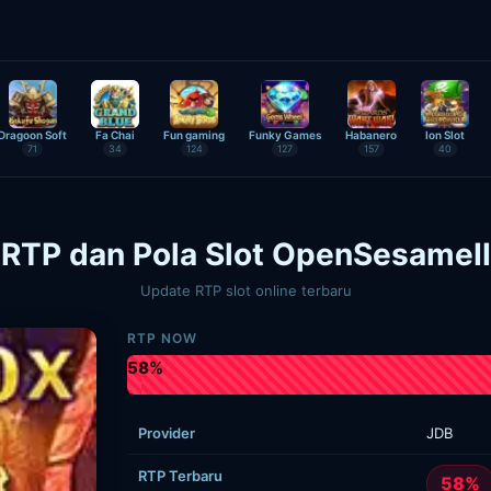
Dragoon Soft
Fa Chai
Fun gaming
Funky Games
Habanero
Ion Slot
71
34
124
127
157
40
RTP dan Pola Slot OpenSesameII
Update RTP slot online terbaru
RTP NOW
58%
Provider
JDB
RTP Terbaru
58%