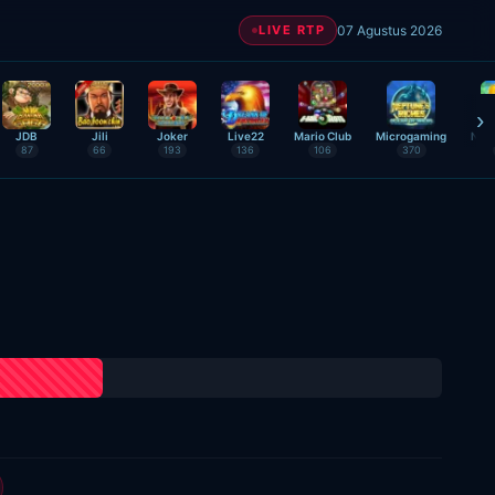
LIVE RTP
07 Agustus 2026
›
JDB
Jili
Joker
Live22
Mario Club
Microgaming
Nag
87
66
193
136
106
370