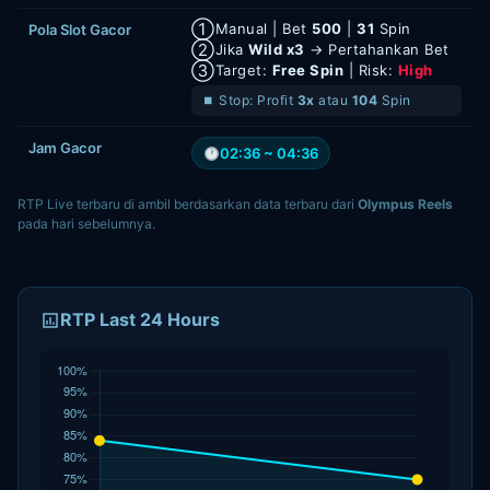
①
Manual | Bet
500
|
31
Spin
Pola Slot Gacor
②
Jika
Wild x3
→ Pertahankan Bet
③
Target:
Free Spin
| Risk:
High
⏹ Stop: Profit
3x
atau
104
Spin
Jam Gacor
02:36 ~ 04:36
RTP Live terbaru di ambil berdasarkan data terbaru dari
Olympus Reels
pada hari sebelumnya.
RTP Last 24 Hours