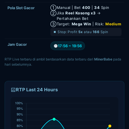
①
Manual | Bet
400
|
34
Spin
Pola Slot Gacor
②
Jika
Reel Kosong x3
→
Pertahankan Bet
③
Target:
Mega Win
| Risk:
Medium
⏹ Stop: Profit
5x
atau
166
Spin
Jam Gacor
17:56 ~ 19:56
RTP Live terbaru di ambil berdasarkan data terbaru dari
MinerBabe
pada
hari sebelumnya.
RTP Last 24 Hours