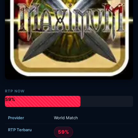
RTP NOW
59%
Provider
World Match
RTP Terbaru
59%