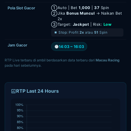
①
Auto | Bet
1,000
|
37
Spin
Pola Slot Gacor
②
Jika
Bonus Muncul
→ Naikan Bet
2x
③
Target:
Jackpot
| Risk:
Low
⏹ Stop: Profit
2x
atau
51
Spin
Jam Gacor
14:03 ~ 16:03
RTP Live terbaru di ambil berdasarkan data terbaru dari
Macau Racing
pada hari sebelumnya.
RTP Last 24 Hours