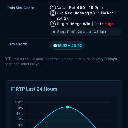
①
Auto | Bet
400
|
19
Spin
Pola Slot Gacor
②
Jika
Reel Kosong x3
→ Naikan
Bet 2x
③
Target:
Mega Win
| Risk:
High
⏹ Stop: Profit
2x
atau
133
Spin
Jam Gacor
18:52 ~ 20:52
RTP Live terbaru di ambil berdasarkan data terbaru dari
Lucky Fridays
pada hari sebelumnya.
RTP Last 24 Hours